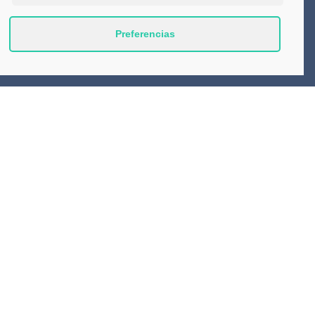
Preferencias
Productos
Consejos
Contacto
Aviso Legal
Política de Privacidad
Política de cookies (UE)