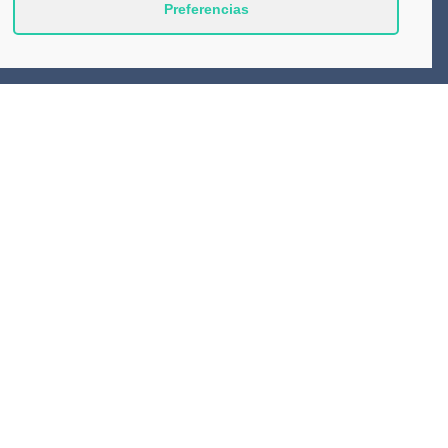
Preferencias
Productos
Consejos
Contacto
Aviso Legal
Política de Privacidad
Política de cookies (UE)